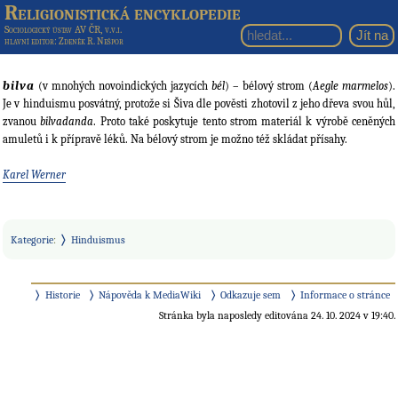
Religionistická encyklopedie
Sociologický ústav AV ČR, v.v.i.
hlavní editor
: Zdeněk R. Nešpor
bilva
(v mnohých novoindických jazycích
bél
) – bélový strom (
Aegle marmelos
).
Je v hinduismu posvátný, protože si Šiva dle pověsti zhotovil z jeho dřeva svou hůl,
zvanou
bilvadanda
. Proto také poskytuje tento strom materiál k výrobě ceněných
amuletů i k přípravě léků. Na bélový strom je možno též skládat přísahy.
Karel Werner
Kategorie
:
Hinduismus
Historie
Nápověda k MediaWiki
Odkazuje sem
Informace o stránce
Stránka byla naposledy editována 24. 10. 2024 v 19:40.