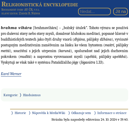
Religionistická encyklopedie
Sociologický ústav AV ČR, v.v.i.
hlavní editor
: Zdeněk R. Nešpor
brahma vihára
[brahmavihāra] – „božský útulek“. Tohoto výrazu se používá
pro duševní stavy nebo stavy mysli, dosažené hlubokou meditací, popsané hlavně v
buddhistických textech jako čtyři druhy vnorů (
dhjána
, pálijsky
džhána
), vyvinuté
postupným meditativním zaměřením na lásku ke všem bytostem (
maitrí
, pálijsky
mettá
), soucítění s jejich utrpením (
karuná
), spoluradost nad jejich duchovním
pokrokem (
muditá
) a naprostou vyrovnanost mysli (
upékšá
, pálijsky
upekkhá
).
Vyskytují se však také v systému Pataňdžaliho
jógy
(
Jógasútra
1.33).
Karel Werner
Kategorie
:
Hinduismus
Historie
Nápověda k MediaWiki
Odkazuje sem
Informace o stránce
Stránka byla naposledy editována 24. 10. 2024 v 19:40.