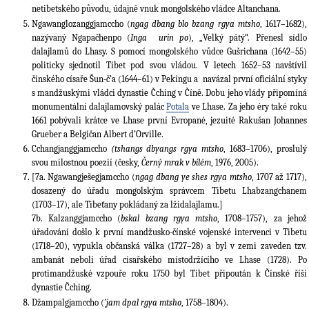
netibetského původu, údajně vnuk mongolského vládce Altanchana.
Ngawanglozanggjamccho (
ngag dbang blo bzang rgya mtsho
, 1617–1682),
nazývaný Ngapačhenpo (
Inga urin po
), „Velký pátý“. Přenesl sídlo
dalajlamů do Lhasy. S pomocí mongolského vůdce Gušrichana (1642–55)
politicky sjednotil Tibet pod svou vládou. V letech 1652–53 navštívil
čínského císaře Šun-č’a (1644–61) v Pekingu a navázal první oficiální styky
s mandžuskými vládci dynastie Čching v Číně. Dobu jeho vlády připomíná
monumentální dalajlamovský palác
Potala
ve Lhase. Za jeho éry také roku
1661 pobývali krátce ve Lhase první Evropané, jezuité Rakušan Johannes
Grueber a Belgičan Albert d’Orville.
Cchangjanggjamccho
(tshangs dbyangs rgya mtsho
, 1683–1706), proslulý
svou milostnou poezií (česky,
Černý mrak v bílém
, 1976, 2005).
[7a. Ngawangješegjamccho (
ngag dbang ye shes rgya mtsho
, 1707 až 1717),
dosazený do úřadu mongolským správcem Tibetu Lhabzangchanem
(1703–17), ale Tibeťany pokládaný za lžidalajlamu.]
7b. Kalzanggjamccho (
bskal bzang rgya mtsho
, 1708–1757), za jehož
úřadování došlo k první mandžusko-čínské vojenské intervenci v Tibetu
(1718–20), vypukla občanská válka (1727–28) a byl v zemi zaveden tzv.
ambanát neboli úřad císařského místodržícího ve Lhase (1728). Po
protimandžuské vzpouře roku 1750 byl Tibet připoután k Čínské říši
dynastie Čching.
Džampalgjamccho (
’jam dpal rgya mtsho
, 1758–1804).