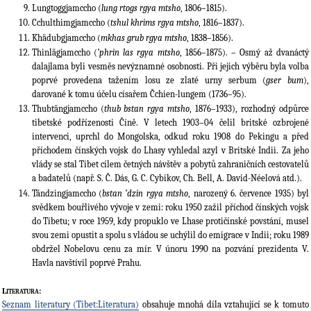
Lungtoggjamccho (
lung rtogs rgya mtsho
, 1806–1815).
Cchulthimgjamccho (
tshul khrims rgya mtsho
, 1816–1837).
Khädubgjamccho (
mkhas grub rgya mtsho
, 1838–1856).
Thinlägjamccho (
’phrin las rgya mtsho
, 1856–1875). – Osmý až dvanáctý
dalajlama byli vesměs nevýznamné osobnosti. Při jejich výběru byla volba
poprvé provedena tažením losu ze zlaté urny serbum (
gser bum
),
darované k tomu účelu císařem Čchien-lungem (1736–95).
Thubtängjamccho (
thub bstan rgya mtsho
, 1876–1933), rozhodný odpůrce
tibetské podřízenosti Číně. V letech 1903–04 čelil britské ozbrojené
intervenci, uprchl do Mongolska, odkud roku 1908 do Pekingu a před
příchodem čínských vojsk do Lhasy vyhledal azyl v Britské Indii. Za jeho
vlády se stal Tibet cílem četných návštěv a pobytů zahraničních cestovatelů
a badatelů (např. S. Č. Dás, G. C. Cybikov, Ch. Bell, A. David-Néelová atd.).
Tändzingjamccho (
bstan ’dzin rgya mtsho
, narozený 6. července 1935) byl
svědkem bouřlivého vývoje v zemi: roku 1950 zažil příchod čínských vojsk
do Tibetu; v roce 1959, kdy propuklo ve Lhase protičínské povstání, musel
svou zemi opustit a spolu s vládou se uchýlil do emigrace v Indii; roku 1989
obdržel Nobelovu cenu za mír. V únoru 1990 na pozvání prezidenta V.
Havla navštívil poprvé Prahu.
Literatura:
Seznam literatury (Tibet:Literatura)
obsahuje mnohá díla vztahující se k tomuto