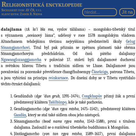
Religionistická encyklopedie
Sociologický ústav AV ČR, v.v.i.
hlavní editor
: Zdeněk R. Nešpor
dalajlama
(
tA la’i bla ma,
vyslov tálälama) – mongolsko-tibetský titul
s významem „oceánový láma“, udělený v roce 1578 mongolským vládcem
Altanchanem tehdejšímu třetímu nejvyššímu představiteli školy
Gelug
Sönamgjamcchovi
. Titul byl pak přiznán se zpětnou platností také oběma
Sönamgjamcchovým předchůdcům. Od časů pátého dalajlamy
Ngawanglozanggjamccha
v polovině 17. století byli dalajlamové duchovní
a světskou hlavou Tibetu s tradičním sídlem ve Lhase. Dalajlamové jsou
považováni za pozemské převtělence čhangčhubsempy
Čänräziga
, patrona Tibetu,
a jsou vybíráni na principu
reinkarnace
. Do dnešní doby se v Tibetu vystřídalo
těchto čtrnáct dalajlamů:
Gendündub (
dge ’dun grub
, 1391–1474),
Congkhapův
přímý žák a první
představený kláštera
Tašilhünpo
, kde je také pochován.
Gendüngjamccho (
dge ’dun rgya mtsho
, 1475–1542), představený kláštera
Gandän
, který se stal také sídlem obou jeho nástupců.
Sönamgjamccho (
bsod nams rgya mtsho
, 1543–1588), první s titulem
dalajlama. Zasloužil se o rozšíření tibetského buddhismu k Mongolům.
Jöntängjamccho (
yon tan rgya mtsho
, 1589–1617), první dalajlama