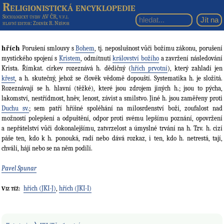
Religionistická encyklopedie
Sociologický ústav AV ČR, v.v.i.
hlavní editor
: Zdeněk R. Nešpor
hřích
Porušení smlouvy s
Bohem
, tj. neposlušnost vůči božímu zákonu, porušení
mystického spojení s
Kristem
, odmítnutí
království božího
a zavržení následování
Krista. Římkat. církev rozeznává h. dědičný (
hřích prvotní
), který zahladí jen
křest
, a h. skutečný, jehož se člověk vědomě dopouští. Systematika h. je složitá.
Rozeznávají se h. hlavní (těžké), které jsou zdrojem jiných h.; jsou to pýcha,
lakomství, nestřídmost, hněv, lenost, závist a smilstvo. Jiné h. jsou zaměřeny proti
Duchu sv.
; sem patří hříšné spoléhání na milosrdenství boží, zoufalost nad
možností polepšení a odpuštění, odpor proti svému lepšímu poznání, opovržení
a nepřátelství vůči dokonalejšímu, zatvrzelost a úmyslné trvání na h. Tzv. h. cizí
páše ten, kdo k h. ponouká, radí nebo dává rozkaz, i ten, kdo h. netrestá, tají,
chválí, hájí nebo se na něm podílí.
Pavel Spunar
hřích (JKI-J)
,
hřích (JKI-I)
Viz též: