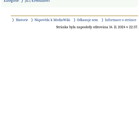
Kategorie
:
JKI/Křesťanství
Historie
Nápověda k MediaWiki
Odkazuje sem
Informace o stránce
Stránka byla naposledy editována 14. 11. 2024 v 22:37.