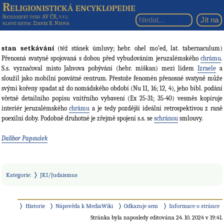
Religionistická encyklopedie
Sociologický ústav AV ČR, v.v.i.
hlavní editor
: Zdeněk R. Nešpor
stan setkávání
(též stánek úmluvy; hebr. ohel mo’ed, lat. tabernaculum)
Přenosná svatyně spojovaná s dobou před vybudováním jeruzalémského
chrámu
.
S.s. vyznačoval místo Jahvova pobývání (hebr. miškan) mezi lidem
Izraele
a
sloužil jako mobilní posvátné centrum. Přestože fenomén přenosné svatyně může
svými kořeny spadat až do nomádského období (Nu 11, 16; 12, 4), jeho bibl. podání
včetně detailního popisu vnitřního vybavení (Ex 25-31; 35-40) vesměs kopíruje
interiér jeruzalémského
chrámu
a je tedy pozdější ideální retrospektivou z raně
poexilní doby. Podobně druhotné je zřejmě spojení s.s. se
schránou
smlouvy.
Dalibor Papoušek
Kategorie
:
JKI/Judaismus
Historie
Nápověda k MediaWiki
Odkazuje sem
Informace o stránce
Stránka byla naposledy editována 24. 10. 2024 v 19:41.