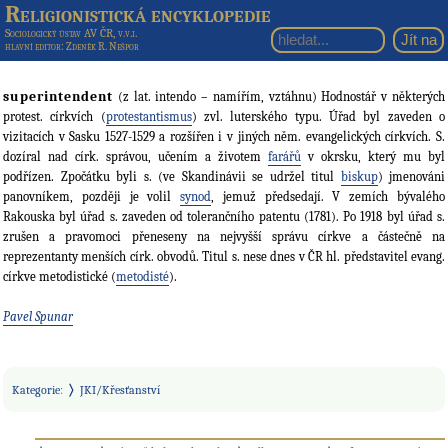
Religionistická encyklopedie
Sociologický ústav AV ČR, v.v.i.
hlavní editor
: Zdeněk R. Nešpor
superintendent
(z lat. intendo – namířím, vztáhnu) Hodnostář v některých
protest. církvích (
protestantismus
) zvl. luterského typu. Úřad byl zaveden o
vizitacích v Sasku 1527-1529 a rozšířen i v jiných něm. evangelických církvích. S.
dozíral nad círk. správou, učením a životem
farářů
v okrsku, který mu byl
podřízen. Zpočátku byli s. (ve Skandinávii se udržel titul
biskup
) jmenováni
panovníkem, později je volil
synod
, jemuž předsedají. V zemích bývalého
Rakouska byl úřad s. zaveden od tolerančního patentu (1781). Po 1918 byl úřad s.
zrušen a pravomoci přeneseny na nejvyšší správu církve a částečně na
reprezentanty menších círk. obvodů. Titul s. nese dnes v ČR hl. představitel evang.
církve metodistické (
metodisté
).
Pavel Spunar
Kategorie
:
JKI/Křesťanství