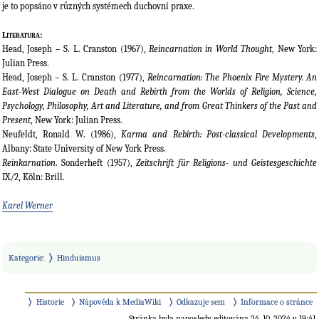
je to popsáno v různých systémech duchovní praxe.
Literatura:
Head, Joseph – S. L. Cranston (1967),
Reincarnation in World Thought
, New York:
Julian Press.
Head, Joseph – S. L. Cranston (1977),
Reincarnation: The Phoenix Fire Mystery. An
East-West Dialogue on Death and Rebirth from the Worlds of Religion, Science,
Psychology, Philosophy, Art and Literature, and from Great Thinkers of the Past and
Present
, New York: Julian Press.
Neufeldt, Ronald W. (1986),
Karma and Rebirth: Post-classical Developments
,
Albany: State University of New York Press.
Reinkarnation
. Sonderheft (1957),
Zeitschrift für Religions- und Geistesgeschichte
IX/2, Köln: Brill.
Karel Werner
Kategorie
:
Hinduismus
Historie
Nápověda k MediaWiki
Odkazuje sem
Informace o stránce
Stránka byla naposledy editována 24. 10. 2024 v 19:41.