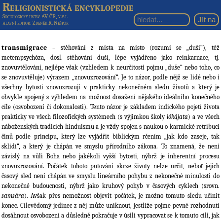
Religionistická encyklopedie
Sociologický ústav AV ČR, v.v.i.
hlavní editor
: Zdeněk R. Nešpor
transmigrace
– stěhování z místa na místo (rozumí se „duší“), též
metempsychóza, dosl. stěhování duší, lépe vyjádřeno jako reinkarnace, tj.
znovuvtělování, nejlépe však (vzhledem k neurčitosti pojmu „duše“ nebo toho, co
se znovuvtěluje) výrazem „znovuzrozování“. Je to názor, podle nějž se lidé nebo i
všechny bytosti znovuzrozují v prakticky nekonečném sledu životů a který je
obvykle spojený s výhledem na možnost dosažení nějakého ideálního konečného
cíle (osvobození či dokonalosti). Tento názor je základem indického pojetí života
prakticky ve všech filozofických systémech (s výjimkou školy
lókájata
) a ve všech
náboženských tradicích hinduismu a je vždy spojen s naukou o karmické retribuci
činů podle principu, který lze vyjádřit biblickým rčením „jak kdo zaseje, tak
sklidí“, a který je chápán ve smyslu přírodního zákona. To znamená, že není
závislý na vůli Boha nebo jakékoli vyšší bytosti, nýbrž je inherentní procesu
znovuzrozování. Počátek tohoto putování skrze životy nelze určit, neboť jejich
časový sled není chápán ve smyslu lineárního pohybu z nekonečné minulosti do
nekonečné budoucnosti, nýbrž jako kruhový pohyb v časových cyklech (srovn.
samsára
). Avšak přes nemožnost objevit počátek, je možno tomuto sledu učinit
konec. Cílevědomý jedinec z něj může uniknout, jestliže pojme pevné rozhodnutí
dosáhnout osvobození a důsledně pokračuje v úsilí vypracovat se k tomuto cíli, jak