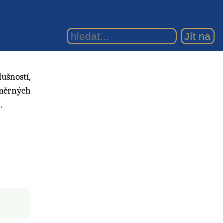
ušností,
změrných
.