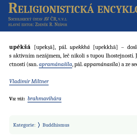
Religionistická encykl
Sociologický ústav AV ČR, v.v.i.
hlavní editor
: Zdeněk R. Nešpor
upékšá
[upekṣā], pál.
upekkhá
[upekkhā] – doslo
s aktivním nezájmem, leč nikoli s tupou lhostejností. J
ctností (san.
apramánašíla
, pál.
appamánasíla
) a ze s
Vladimír Miltner
brahmavihára
Viz též:
Kategorie
:
Buddhismus