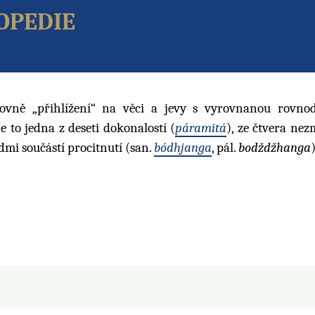
opedie
vně „přihlížení“ na věci a jevy s vyrovnanou rovnod
e to jedna z deseti dokonalostí (
páramitá
), ze čtvera ne
edmi součástí procitnutí (san.
bódhjanga
, pál.
bodždžhanga
)