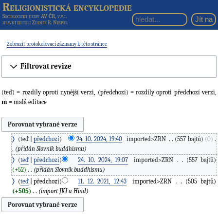
Religionistická encyklopedie
Sociologický ústav AV ČR, v.v.i.
hlavní editor
: Zdeněk R. Nešpor
Zobrazit protokolovací záznamy k této stránce
Filtrovat revize
(teď) = rozdíly oproti nynější verzi, (předchozí) = rozdíly oproti předchozí verzi,
m
= malá editace
teď
předchozí
24. 10. 2024, 19:40
‎
imported>ZRN
‎
557 bajtů
0
‎
přidán Slovník buddhismu
teď
předchozí
24. 10. 2024, 19:07
‎
imported>ZRN
‎
557 bajtů
+52
‎
přidán Slovník buddhismu
teď
předchozí
11. 12. 2021, 12:43
‎
imported>ZRN
‎
505 bajtů
+505
‎
import JKI a Hind