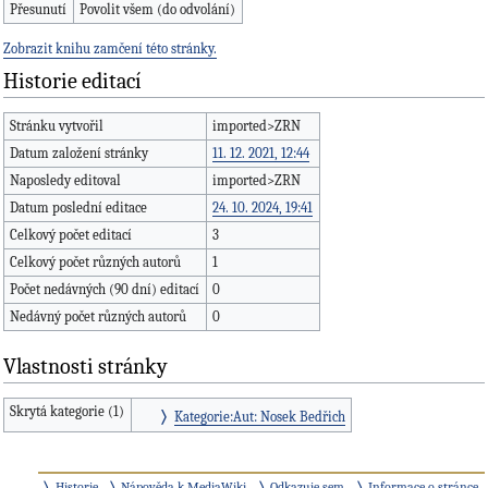
Přesunutí
Povolit všem (do odvolání)
Zobrazit knihu zamčení této stránky.
Historie editací
Stránku vytvořil
imported>ZRN
Datum založení stránky
11. 12. 2021, 12:44
Naposledy editoval
imported>ZRN
Datum poslední editace
24. 10. 2024, 19:41
Celkový počet editací
3
Celkový počet různých autorů
1
Počet nedávných (90 dní) editací
0
Nedávný počet různých autorů
0
Vlastnosti stránky
Skrytá kategorie (1)
Kategorie:Aut: Nosek Bedřich
Historie
Nápověda k MediaWiki
Odkazuje sem
Informace o stránce