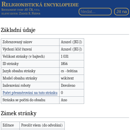
Religionistická encyklopedie
Sociologický ústav AV ČR, v.v.i.
hlavní editor
: Zdeněk R. Nešpor
Základní údaje
Zobrazovaný název
Azazel (JKI-J)
Výchozí klíč řazení
Azazel (JKI-J)
Velikost stránky (v bajtech)
1 031
ID stránky
1856
Jazyk obsahu stránky
cs - čeština
Model obsahu stránky
wikitext
Indexování roboty
Dovoleno
Počet přesměrování na tuto stránku
0
Stránka se počítá do obsahu
Ano
Zámek stránky
Editace
Povolit všem (do odvolání)