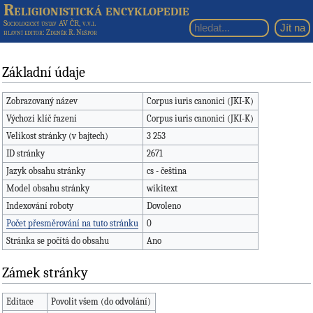
Religionistická encyklopedie
Sociologický ústav AV ČR, v.v.i.
hlavní editor
: Zdeněk R. Nešpor
Základní údaje
Zobrazovaný název
Corpus iuris canonici (JKI-K)
Výchozí klíč řazení
Corpus iuris canonici (JKI-K)
Velikost stránky (v bajtech)
3 253
ID stránky
2671
Jazyk obsahu stránky
cs - čeština
Model obsahu stránky
wikitext
Indexování roboty
Dovoleno
Počet přesměrování na tuto stránku
0
Stránka se počítá do obsahu
Ano
Zámek stránky
Editace
Povolit všem (do odvolání)