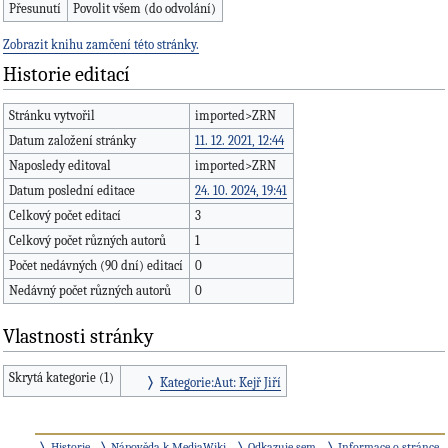
Přesunutí
Povolit všem (do odvolání)
Zobrazit knihu zamčení této stránky.
Historie editací
Stránku vytvořil
imported>ZRN
Datum založení stránky
11. 12. 2021, 12:44
Naposledy editoval
imported>ZRN
Datum poslední editace
24. 10. 2024, 19:41
Celkový počet editací
3
Celkový počet různých autorů
1
Počet nedávných (90 dní) editací
0
Nedávný počet různých autorů
0
Vlastnosti stránky
Skrytá kategorie (1)
Kategorie:Aut: Kejř Jiří
Historie
Nápověda k MediaWiki
Odkazuje sem
Informace o stránce