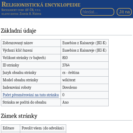
Religionistická encyklopedie
Sociologický ústav AV ČR, v.v.i.
hlavní editor
: Zdeněk R. Nešpor
Základní údaje
Zobrazovaný název
Eusebios z Kaisareje (JKI-K)
Výchozí klíč řazení
Eusebios z Kaisareje (JKI-K)
Velikost stránky (v bajtech)
810
ID stránky
2764
Jazyk obsahu stránky
cs - čeština
Model obsahu stránky
wikitext
Indexování roboty
Dovoleno
Počet přesměrování na tuto stránku
0
Stránka se počítá do obsahu
Ano
Zámek stránky
Editace
Povolit všem (do odvolání)