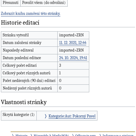
Přesunutí
Povolit všem (do odvolání)
Zobrazit knihu zamčení této stránky.
Historie editací
Stránku vytvořil
imported>ZRN
Datum založení stránky
11. 12. 2021, 12:44
Naposledy editoval
imported>ZRN
Datum poslední editace
24. 10. 2024, 19:41
Celkový počet editací
3
Celkový počet různých autorů
1
Počet nedávných (90 dní) editací
0
Nedávný počet různých autorů
0
Vlastnosti stránky
Skrytá kategorie (1)
Kategorie:Aut: Pokorný Pavel
Historie
Nápověda k MediaWiki
Odkazuje sem
Informace o stránce