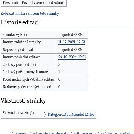
Přesunutí
Povolit všem (do odvolání)
Zobrazit knihu zamčení této stránky.
Historie editací
Stránku vytvořil
imported>ZRN
Datum založení stránky
11. 12. 2021, 12:43
Naposledy editoval
imported>ZRN
Datum poslední editace
24. 10. 2024, 19:41
Celkový počet editací
3
Celkový počet různých autorů
1
Počet nedávných (90 dní) editací
0
Nedávný počet různých autorů
0
Vlastnosti stránky
Skrytá kategorie (1)
Kategorie:Aut: Mendel Miloš
Historie
Nápověda k MediaWiki
Odkazuje sem
Informace o stránce