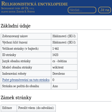
Religionistická encyklopedie
Sociologický ústav AV ČR, v.v.i.
hlavní editor
: Zdeněk R. Nešpor
Základní údaje
Zobrazovaný název
Hášimovci (JKI-I)
Výchozí klíč řazení
Hášimovci (JKI-I)
Velikost stránky (v bajtech)
1 461
ID stránky
1423
Jazyk obsahu stránky
cs - čeština
Model obsahu stránky
wikitext
Indexování roboty
Dovoleno
Počet přesměrování na tuto stránku
0
Stránka se počítá do obsahu
Ano
Zámek stránky
Editace
Povolit všem (do odvolání)