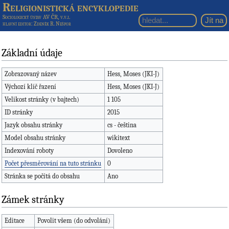
Religionistická encyklopedie
Sociologický ústav AV ČR, v.v.i.
hlavní editor
: Zdeněk R. Nešpor
Základní údaje
Zobrazovaný název
Hess, Moses (JKI-J)
Výchozí klíč řazení
Hess, Moses (JKI-J)
Velikost stránky (v bajtech)
1 105
ID stránky
2015
Jazyk obsahu stránky
cs - čeština
Model obsahu stránky
wikitext
Indexování roboty
Dovoleno
Počet přesměrování na tuto stránku
0
Stránka se počítá do obsahu
Ano
Zámek stránky
Editace
Povolit všem (do odvolání)