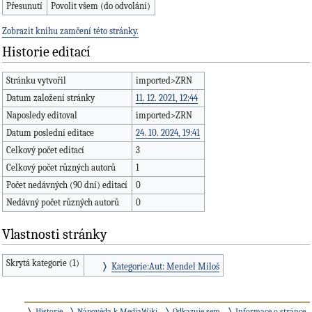
Přesunutí
Povolit všem (do odvolání)
Zobrazit knihu zamčení této stránky.
Historie editací
Stránku vytvořil
imported>ZRN
Datum založení stránky
11. 12. 2021, 12:44
Naposledy editoval
imported>ZRN
Datum poslední editace
24. 10. 2024, 19:41
Celkový počet editací
3
Celkový počet různých autorů
1
Počet nedávných (90 dní) editací
0
Nedávný počet různých autorů
0
Vlastnosti stránky
Skrytá kategorie (1)
Kategorie:Aut: Mendel Miloš
Historie
Nápověda k MediaWiki
Odkazuje sem
Informace o stránce