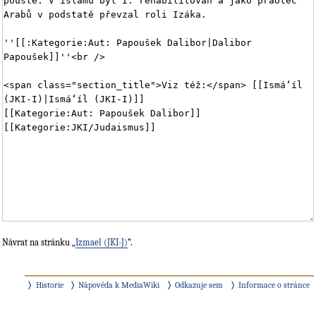
Návrat na stránku „
Izmael (JKI-J)
“.
Historie
Nápověda k MediaWiki
Odkazuje sem
Informace o stránce