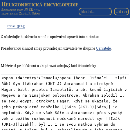
Religionistická encyklopedie
Sociologický ústav AV ČR, v.v.i.
hlavní editor
: Zdeněk R. Nešpor
←
Izmael (JKI-J)
Z následujícího důvodu nemáte oprávnění upravit tuto stránku:
Požadovanou činnost smějí provádět jen uživatelé ve skupině
Uživatelé
.
Můžete si prohlédnout a zkopírovat zdrojový kód této stránky.