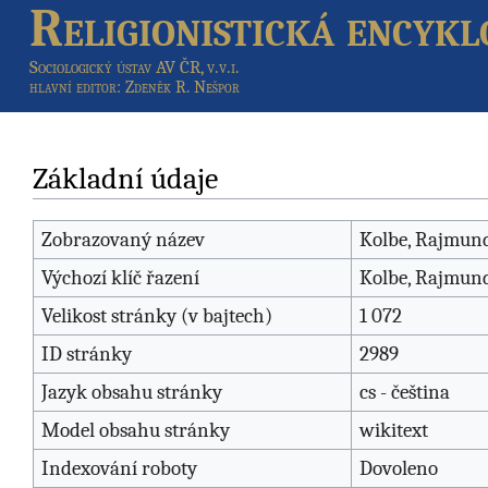
Religionistická encykl
Sociologický ústav AV ČR, v.v.i.
hlavní editor
: Zdeněk R. Nešpor
Základní údaje
Zobrazovaný název
Kolbe, Rajmund
Výchozí klíč řazení
Kolbe, Rajmund
Velikost stránky (v bajtech)
1 072
ID stránky
2989
Jazyk obsahu stránky
cs - čeština
Model obsahu stránky
wikitext
Indexování roboty
Dovoleno