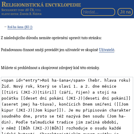
Religionistická encyklopedie
Sociologický ústav AV ČR, v.v.i.
hlavní editor
: Zdeněk R. Nešpor
←
Roš ha-šana (JKI-J)
Z následujícího důvodu nemáte oprávnění upravit tuto stránku:
Požadovanou činnost smějí provádět jen uživatelé ve skupině
Uživatelé
.
Můžete si prohlédnout a zkopírovat zdrojový kód této stránky.