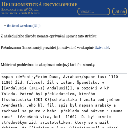
Religionistická encyklopedie
Sociologický ústav AV ČR, v.v.i.
hlavní editor
: Zdeněk R. Nešpor
←
ibn Daud, Avraham (JKI-J)
Z následujícího důvodu nemáte oprávnění upravit tuto stránku:
Požadovanou činnost smějí provádět jen uživatelé ve skupině
Uživatelé
.
Můžete si prohlédnout a zkopírovat zdrojový kód této stránky.