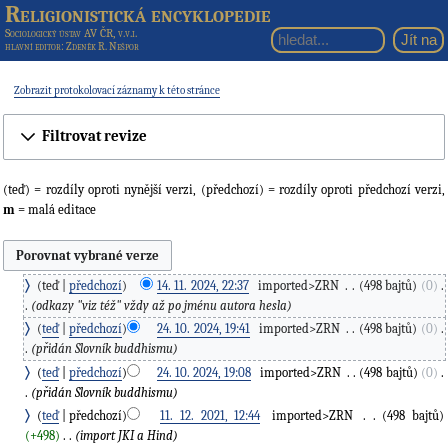
Religionistická encyklopedie
Sociologický ústav AV ČR, v.v.i.
hlavní editor
: Zdeněk R. Nešpor
Zobrazit protokolovací záznamy k této stránce
Filtrovat revize
(teď) = rozdíly oproti nynější verzi, (předchozí) = rozdíly oproti předchozí verzi,
m
= malá editace
teď
předchozí
14. 11. 2024, 22:37
‎
imported>ZRN
‎
498 bajtů
0
‎
odkazy "viz též" vždy až po jménu autora hesla
teď
předchozí
24. 10. 2024, 19:41
‎
imported>ZRN
‎
498 bajtů
0
‎
přidán Slovník buddhismu
teď
předchozí
24. 10. 2024, 19:08
‎
imported>ZRN
‎
498 bajtů
0
‎
přidán Slovník buddhismu
teď
předchozí
11. 12. 2021, 12:44
‎
imported>ZRN
‎
498 bajtů
+498
‎
import JKI a Hind