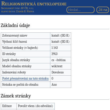
Religionistická encyklopedie
Sociologický ústav AV ČR, v.v.i.
hlavní editor
: Zdeněk R. Nešpor
Základní údaje
Zobrazovaný název
kataři (JKI-K)
Výchozí klíč řazení
kataři (JKI-K)
Velikost stránky (v bajtech)
1 143
ID stránky
2953
Jazyk obsahu stránky
cs - čeština
Model obsahu stránky
wikitext
Indexování roboty
Dovoleno
Počet přesměrování na tuto stránku
0
Stránka se počítá do obsahu
Ano
Zámek stránky
Editace
Povolit všem (do odvolání)