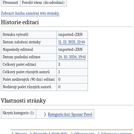
Přesunutí
Povolit všem (do odvolání)
Zobrazit knihu zamčení této stránky.
Historie editací
Stránku vytvořil
imported>ZRN
Datum založení stránky
11. 12. 2021, 12:44
Naposledy editoval
imported>ZRN
Datum poslední editace
24. 10. 2024, 19:41
Celkový počet editací
3
Celkový počet různých autorů
1
Počet nedávných (90 dní) editací
0
Nedávný počet různých autorů
0
Vlastnosti stránky
Skrytá kategorie (1)
Kategorie:Aut: Spunar Pavel
Historie
Nápověda k MediaWiki
Odkazuje sem
Informace o stránce