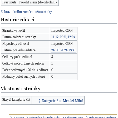
Přesunutí
Povolit všem (do odvolání)
Zobrazit knihu zamčení této stránky.
Historie editací
Stránku vytvořil
imported>ZRN
Datum založení stránky
11. 12. 2021, 12:44
Naposledy editoval
imported>ZRN
Datum poslední editace
24. 10. 2024, 19:41
Celkový počet editací
3
Celkový počet různých autorů
1
Počet nedávných (90 dní) editací
0
Nedávný počet různých autorů
0
Vlastnosti stránky
Skrytá kategorie (1)
Kategorie:Aut: Mendel Miloš
Historie
Nápověda k MediaWiki
Odkazuje sem
Informace o stránce