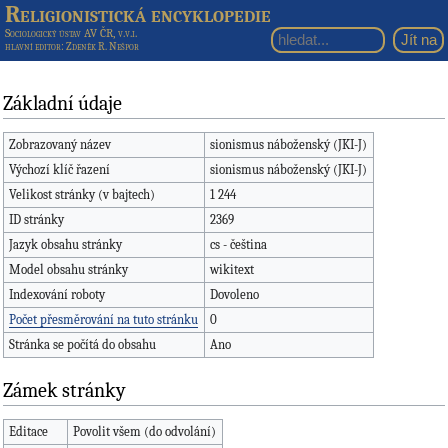
Religionistická encyklopedie
Sociologický ústav AV ČR, v.v.i.
hlavní editor
: Zdeněk R. Nešpor
Základní údaje
Zobrazovaný název
sionismus náboženský (JKI-J)
Výchozí klíč řazení
sionismus náboženský (JKI-J)
Velikost stránky (v bajtech)
1 244
ID stránky
2369
Jazyk obsahu stránky
cs - čeština
Model obsahu stránky
wikitext
Indexování roboty
Dovoleno
Počet přesměrování na tuto stránku
0
Stránka se počítá do obsahu
Ano
Zámek stránky
Editace
Povolit všem (do odvolání)