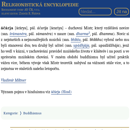
Religionistická encyklopedie
Sociologický ústav AV ČR, v.v.i.
hlavní editor
: Zdeněk R. Nešpor
áčárja
[ācārya], pál.
áčarija
[ācariya] – duchovní Mistr, který vzdělává novice
2
(san.
šrámanéra
, pál.
sámanéra
) v nauce (san.
dharma
, pál.
dhamma
). Novic si
z nejstarších a nejmoudřejších mnichů (san.
bhikšu
, pál.
bhikkhu
) vybral nebo mu
byli stanoveni dva; ten druhý byl učitel (san.
upádhjája
, pál.
upadždžhája
), jenž
ho vedl v kázni, v zachovávání pravidel mnišského života v klášteře i na pouti a ve
správném mnišském chování. V raném období buddhismu byl učitel praktik
vážen více, během vývoje však Mistr teoretik nabýval na vážnosti stále více, a to
zejména ve staletích našeho letopočtu.
Vladimír Miltner
Význam pojmu v hinduismu viz
áčárja (Hind)
Kategorie
:
Buddhismus