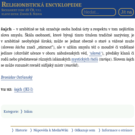
Religionistická encyklopedie
Sociologický ústav AV ČR, v.v.i.
hlavní editor
: Zdeněk R. Nešpor
šajch
– v arabštině se tak označuje osoba hodná úcty a respektu v tom nejširším
slova smyslu. Škála osobností, které bývají tímto titulem tradičně nazývány, je
v arabštině neobyčejně široká; může se jednat obecně o staré a vážené muže
(sloveso
šácha
značí „stárnout“), ale v užším smyslu též o moudré či vzdělané
jedince (obzvlášť učence v oboru náboženských věd,
ʻulamáʼ
), předáky klanů či
rodů nebo představené různých islámských
mystických řádů
(
taríqa
). Slovem šajch
se může rozumět rovněž súfijský mistr (
muršid
).
Bronislav Ostřanský
šajch (JKI-I)
Viz též:
Kategorie
:
Islám
Historie
Nápověda k MediaWiki
Odkazuje sem
Informace o stránce