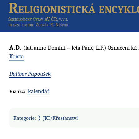
Religionistická encykl
Sociologický ústav AV ČR, v.v.i.
hlavní editor
: Zdeněk R. Nešpor
A.D.
(lat. anno Domini – léta Páně, L.P.) Označení k
Krista
.
Dalibor Papoušek
kalendář
Viz též:
Kategorie
:
JKI/Křesťanství