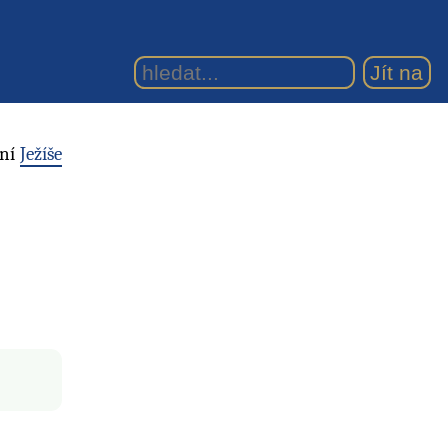
ení
Ježíše