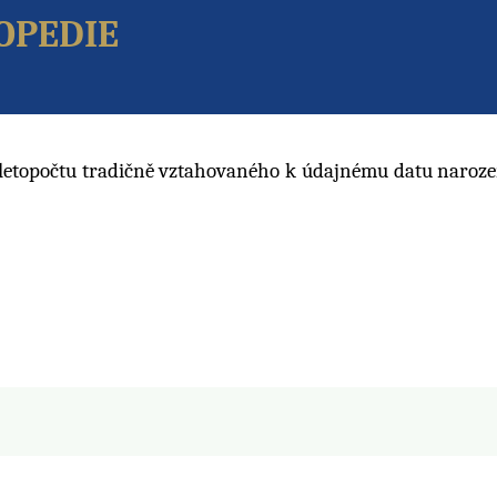
opedie
ř. letopočtu tradičně vztahovaného k údajnému datu naroz