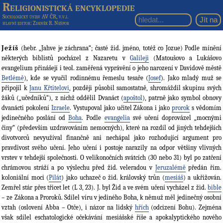
Religionistická encyklopedie
Sociologický ústav AV ČR, v.v.i.
hlavní editor
: Zdeněk R. Nešpor
Ježíš
(hebr. „Jahve je záchrana“; časté žid. jméno, totéž co Jozue) Podle mínění
některých biblistů pocházel z Nazaretu v
Galileji
(Matoušovo a Lukášovo
evangelium přinášejí i teol. zaměřená vyprávění o jeho narození v Davidově městě
Betlémě
), kde se vyučil rodinnému řemeslu tesaře (
Josef
). Jako mladý muž se
připojil k
Janu Křtitelovi
, později působil samostatně, shromáždil skupinu svých
žáků („učedníků“), z nichž oddělil Dvanáct (
apoštol
), patrně jako symbol obnovy
dvanácti pokolení
Izraele
. Vystupoval jako učitel Zákona i jako
prorok
s vědomím
jedinečného poslání od
Boha
. Podle
evangelia
své učení doprovázel „mocnými
činy“ (především uzdravováním nemocných), které na rozdíl od jiných tehdejších
divotvorců nevyužíval finančně ani nechápal jako rozhodující argument pro
pravdivost svého učení. Jeho učení i postoje narazily na odpor většiny vlivných
vrstev v tehdejší společnosti. O velikonočních svátcích (30 nebo 31) byl po zatčení
chrámovou stráží a po výslechu před žid. veleradou v
Jeruzalémě
předán řím.
koloniální moci (
Pilát
) jako uchazeč o žid. královský trůn (
mesiáš
) a ukřižován.
Zemřel stár přes třicet let (L 3, 23). J. byl Žid a ve svém učení vycházel z žid.
bible
– ze Zákona a Proroků. Sdílel víru v jediného Boha, k němuž měl jedinečný osobní
vztah (oslovení Abba – Otče), i názor na lidský
hřích
(odcizení Bohu). Zejména
však sdílel eschatologické očekávání mesiášské říše a apokalyptického nového