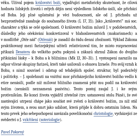
věku. Užíval pojem
království boží
, vyjadřující metaforicky skutečnost, že cílová
hodnota lidských životů i celých dějin není výsledkem lidského úsilí, ale přichází
od Boha. Její plné uplatnění je věcí budoucnosti, ale od J. příchodu už
bezprostředně zasahuje do současného života (L 17, 21). Jako „království“ má soc.
charakter a týká se celé společnosti. O království božím mluvil J. v podobenstvích,
důsledky jeho očekávání konkretizoval v blahoslavenstvích (makarismech) a
v modlitbě „Otče náš“ (
Otčenáš
) je zasadil do řádu denní zbožnosti. Výklad Zákona
praktikovaný mezi farizejskými učiteli relativizoval tím, že místo rozpracování
příkazů
Desatera
do velkého počtu pokynů a zákazů shrnul Zákon do dvojího
přikázání lásky – k Bohu a k bližnímu (Mk 12, 30–31). J. vystoupení narazilo na
odpor vlivné skupiny farizeů, kteří také usilovali o obnovu Izraele. Pro svůj vztah k
Bohu, s nímž souvisel i odstup od tehdejších společ. struktur, byl podezřelý
i politicky. – J. spolehnutí na vnitřní moc přicházejícího království božího vedlo k
etice nenásilí, podle níž milovat bližního znamená přát mu podíl na království
božím (nenásilí neznamená pasivitu). Tento postoj zaujal J. i ke svým
protivníkům. Ke konci života vyjádřil zřetelně (tzv. ustanovení stolu Páně), že své
nastávající utrpení chápe jako součást své zvěsti o království božím, za níž stál
svým životem, a svou smrt jako událost, která přijde k dobru ostatním lidem. Na
tento prvek jeho sebepochopení navázala povelikonoční
christologie
, vycházející ze
svědectví o J.
vzkříšení
(
soteriologie
).
Pavel Pokorný