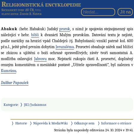
Religionistická encyklopedie
Sociologický ústav AV ČR, v.v.i.
hlavní editor
: Zdeněk R. Nešpor
Abakuk
(hebr. Habakuk) Judský
prorok
, s nímž je spojován stejnojmenný spis
náležející v hebr.
bibli
k dvanácti Malým prorokům. Datování textu je nejisté,
podle narážky na hrozící vpád Chaldejců (tj. Babyloňanů) vznikl patrně kol. 600
př.n.l., ještě před prvním dobytím
Jeruzaléma
. Proroctví obsahuje nářek nad blížící
se zkázou a ujištění o boží ochraně spravedlivých; závěr tvoří samostatná A.
modlitba oslavující
Jahvovu
moc. Nejstarší rukopis části A. proroctví, doplněný
cenným komentářem o mesiášské postavě „Učitele spravedlnosti“, byl nalezen v
Kumránu
.
Dalibor Papoušek
Kategorie
:
JKI/Judaismus
Historie
Nápověda k MediaWiki
Odkazuje sem
Informace o stránce
Stránka byla naposledy editována 24. 10. 2024 v 19:41.