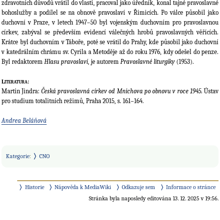
zdravotních důvodů vrátil do vlasti, pracoval jako úředník, konal tajné pravoslavné
bohoslužby a podílel se na obnově pravoslaví v Řimicích. Po válce působil jako
duchovní v Praze, v letech 1947–50 byl vojenským duchovním pro pravoslavnou
církev, zabýval se především evidencí válečných hrobů pravoslavných věřících.
Krátce byl duchovním v Táboře, poté se vrátil do Prahy, kde působil jako duchovní
v katedrálním chrámu sv. Cyrila a Metoděje až do roku 1976, kdy odešel do penze.
Byl redaktorem
Hlasu pravoslaví
, je autorem
Pravoslavné liturgiky
(1953).
Literatura:
Martin Jindra:
Česká pravoslavná církev od Mnichova po obnovu v roce 1945.
Ústav
pro studium totalitních režimů, Praha 2015, s. 161–164.
Andrea Beláňová
Kategorie
:
CNO
Historie
Nápověda k MediaWiki
Odkazuje sem
Informace o stránce
Stránka byla naposledy editována 13. 12. 2025 v 19:56.