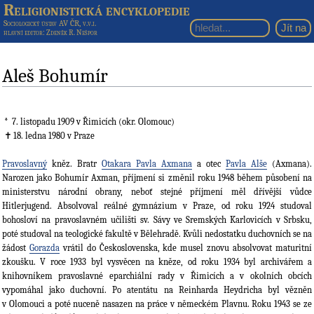
Religionistická encyklopedie
Sociologický ústav AV ČR, v.v.i.
hlavní editor
: Zdeněk R. Nešpor
Aleš Bohumír
7. listopadu 1909
v Řimicích (okr. Olomouc)
18. ledna 1980
v Praze
Pravoslavný
kněz. Bratr
Otakara Pavla Axmana
a otec
Pavla Alše
(Axmana).
Narozen jako Bohumír Axman, příjmení si změnil roku 1948 během působení na
ministerstvu národní obrany, neboť stejné příjmení měl dřívější vůdce
Hitlerjugend. Absolvoval reálné gymnázium v Praze, od roku 1924 studoval
bohosloví na pravoslavném učilišti sv. Sávy ve Sremských Karlovicích v Srbsku,
poté studoval na teologické fakultě v Bělehradě. Kvůli nedostatku duchovních se na
žádost
Gorazda
vrátil do Československa, kde musel znovu absolvovat maturitní
zkoušku. V roce 1933 byl vysvěcen na kněze, od roku 1934 byl archivářem a
knihovníkem pravoslavné eparchiální rady v Řimicích a v okolních obcích
vypomáhal jako duchovní. Po atentátu na Reinharda Heydricha byl vězněn
v Olomouci a poté nuceně nasazen na práce v německém Plavnu. Roku 1943 se ze