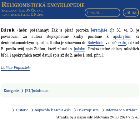
Religionistická encyklopedie
Sociologický ústav AV ČR, v.v.i.
hlavní editor
: Zdeněk R. Nešpor
Báruk
(hebr. požehnaný) Žák a písař proroka
Jeremjáše
(Jr 36, 4). B. je
považován za autora stejnojmenné knihy počítané k
apokryfům
či
deuterokanonickým spisům. Kniha je situována do
Babylónie
v době
exilu
, odkud
B. posílá svůj spis Židům, kteří zůstali v
Judsku
. Prokazatelné ohlasy mladších
bibl. i apokryfních textů datují spis až do 2. nebo 1. stol. př.n.l.
Dalibor Papoušek
Kategorie
:
JKI/Judaismus
Historie
Nápověda k MediaWiki
Odkazuje sem
Informace o stránce
Stránka byla naposledy editována 24. 10. 2024 v 19:41.