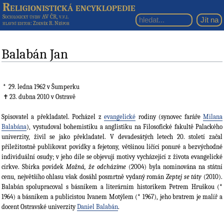
Religionistická encyklopedie
Sociologický ústav AV ČR, v.v.i.
hlavní editor
: Zdeněk R. Nešpor
Balabán Jan
29. ledna 1962
v Šumperku
23. dubna 2010
v Ostravě
Spisovatel a překladatel. Pocházel z
evangelické
rodiny (synovec faráře
Milana
Balabána
), vystudoval bohemistiku a anglistiku na Filosofické fakultě Palackého
univerzity, živil se jako překladatel. V devadesátých letech 20. století začal
příležitostně publikovat povídky a fejetony, většinou líčící ponuré a bezvýchodné
individuální osudy; v jeho díle se objevují motivy vycházející z života evangelické
církve. Sbírka povídek
Možná, že odcházíme
(2004) byla nominována na státní
cenu, největšího ohlasu však dosáhl posmrtně vydaný román
Zeptej se táty
(2010).
Balabán spolupracoval s básníkem a literárním historikem Petrem Hruškou (*
1964) a básníkem a publicistou Ivanem Motýlem (* 1967), jeho bratrem je malíř a
docent Ostravské univerzity
Daniel Balabán
.