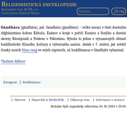
Religionistická encyklopedie
Sociologický ústav AV ČR, v.v.i.
hlavní editor
: Zdeněk R. Nešpor
Gándhára
[gāndhāra], pál. Gandhára [gandhāra] – velké území v části dnešního
Afghánistánu kolem Kábulu, Kašmír a kraje v poříčí Kunáru a Sindhu a dnešní
okresy Rávalpindí a Pešávar v Pákistánu. Bývala to jedna z významných oblastí
buddhistické ﬁlozoﬁe, kultury a výtvarného umění. Avšak v 7. století, jak svědčí
čínský mnich
Süan-cang
ve svých zápiscích, už buddhismus v Gándháře vyhasínal.
Vladimír Miltner
Kategorie
:
Buddhismus
Historie
Nápověda k MediaWiki
Odkazuje sem
Informace o stránce
Stránka byla naposledy editována 24. 10. 2024 v 19:40.