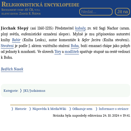
Religionistická encyklopedie
Sociologický ústav AV ČR, v.v.i.
hlavní editor
: Zdeněk R. Nešpor
Jicchak Slepý
(asi 1160-1235) Představitel
kabaly
, zv. též Sagi Nachor (aram.
plný světla, eufemistické označení slepce). Mylně je mu připisováno autorství
knihy
Bahir
(Kniha Lesku), autor komentáře k
Sefer Jecira
(Kniha stvoření).
Stvoření
je podle J. aktem vnitřního stažení
Boha
, boží emanaci chápe jako pohyb
od jednoty k mnohosti. Ve slovech
Tóry
a
modliteb
spatřuje stupně na cestě vedoucí
k Bohu.
Bedřich Nosek
Kategorie
:
JKI/Judaismus
Historie
Nápověda k MediaWiki
Odkazuje sem
Informace o stránce
Stránka byla naposledy editována 24. 10. 2024 v 19:41.