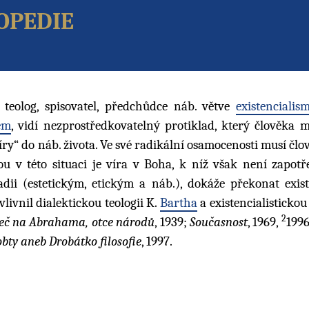
opedie
 teolog, spisovatel, předchůdce náb. větve
existencialis
em
, vidí nezprostředkovatelný protiklad, který člověka 
íry“ do náb. života. Ve své radikální osamocenosti musí člov
u v této situaci je víra v Boha, k níž však není zapotře
adii (estetickým, etickým a náb.), dokáže překonat exist
livnil dialektickou teologii K.
Bartha
a existencialistickou f
2
eč na Abrahama, otce národů
, 1939;
Současnost
, 1969,
199
robty aneb Drobátko filosofie
, 1997.