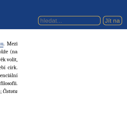
mu
. Mezi
může (na
ěk volit,
bí círk.
enciální
ilosofii.
6;
Čistota