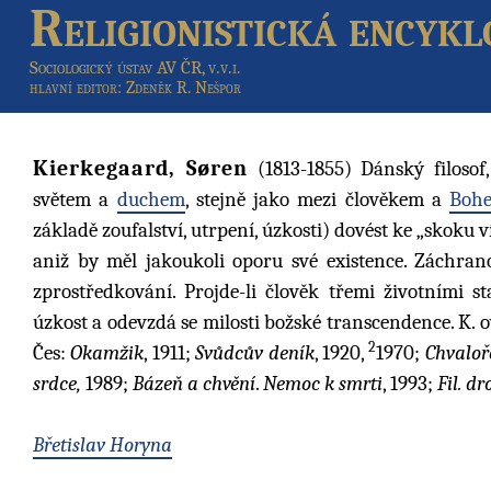
Religionistická encykl
Sociologický ústav AV ČR, v.v.i.
hlavní editor
: Zdeněk R. Nešpor
Kierkegaard, Søren
(1813-1855) Dánský filosof,
světem a
duchem
, stejně jako mezi člověkem a
Boh
základě zoufalství, utrpení, úzkosti) dovést ke „skoku v
aniž by měl jakoukoli oporu své existence. Záchrano
zprostředkování. Projde-li člověk třemi životními st
úzkost a odevzdá se milosti božské transcendence. K. ov
2
Čes:
Okamžik
, 1911;
Svůdcův deník
, 1920,
1970;
Chvaloř
srdce,
1989;
Bázeň a chvění
.
Nemoc k smrti
, 1993;
Fil. d
Břetislav Horyna