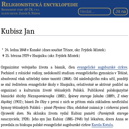
Religionistická encyklopedie
Sociologický ústav AV ČR, v.v.i.
hlavní editor
: Zdeněk R. Nešpor
Kubisz Jan
24. ledna 1848
v Konské (dnes součást Třince, okr. Frýdek-Místek)
25. března 1929
v Hnojníku (okr. Frýdek-Místek)
Organizátor veřejného života a básník, člen
evangelické augsburské církve
.
Pocházel z rolnické rodiny, nedokončil studium evangelického gymnázia v Těšíně,
absolvoval však učitelský ústav tamtéž (1868). Od následujícího roku učil, později
se stal ředitelem evangelické školy v Hnojníku, celoživotně se aktivně podílel na
organizaci a kulturním životě těšínských Poláků. Publikoval polskojazyčné
básnické sbírky
Niezapomienajka
(1882),
Śpiewy starego Jakuba
(1889),
Z niwy
śląskiej
(1902); báseň
Do Olzy
z první z nich se přitom stala základem neoficiální
hymny těšínských Poláků – písně
Plyniesz Olzo
, obdobně známá je i církevní píseň
Ojcowski dom
. Na sklonku života vydal Kubisz paměti (
Pamiętnik starego
nauczyciela
, 1928). Jeho syn Jan Kubisz (1885–1948) byl lékařem, dcera Anna se
provdala za biskupa polské evangelické augsburské církve
Karola Kotulu
.