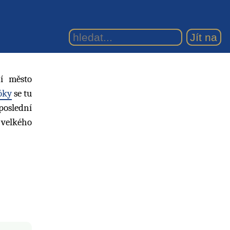
ní město
óky
se tu
poslední
o velkého