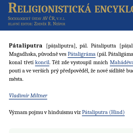
Religionistická encykl
Sociologický ústav AV ČR, v.v.i.
hlavní editor
: Zdeněk R. Nešpor
Pátaliputra
[pāṭaliputra], pál. Pátaliputta [pāṭ
Magadhska, původně ves
Pátaligráma
(pál. Pátaligáma
konal třetí
koncil
. Též zde vystoupil mnich
Mahádév
pouti a ve verších prý předpověděl, že nové sídliště b
města.
Vladimír Miltner
Význam pojmu v hinduismu viz
Pátaliputra (Hind)