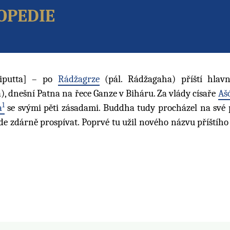
opedie
aliputta] – po
Rádžagrze
(pál. Rádžagaha) příští hlav
), dnešní Patna na řece Ganze v Biháru. Za vlády císaře
Aš
1
a
se svými pěti zásadami. Buddha tudy procházel na své 
ude zdárně prospívat. Poprvé tu užil nového názvu příštíh