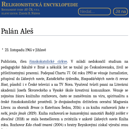
Religionistická encyklopedie
Sociologický ústav AV ČR, v.v.i.
hlavní editor
: Zdeněk R. Nešpor
Palán Aleš
23. listopadu 1965
v Jihlavě
Publicista, člen
římskokatolické církve
. V mládí nedokončil studium na
pedagogické fakultě v Brně a několik let se toulal po Československu, živil se
příležitostnými pracemi. Podepsal Chartu 77. Od roku 1993 se věnuje žurnalistice,
přispíval do
Lidových novin
,
Katolického týdeníku
,
Hospodářských novin
či revue
Host
, působil i v České televizi a na TV Nova. Vyučoval tvůrčí psaní na Literární
akademii Josefa Škvoreckého a Vysoké škole kreativní komunikace. Věnuje se
zejména žánru knižního rozhovoru, často se zaměřením na víru, spiritualitu a
české římskokatolické prostředí. Je dvojnásobným držitelem ocenění Magnesia
Litera: za sborník
Brnox
(s Kateřinou Šedou, 2016) a za knihu rozhovorů
Jako v
nebi, jenže jinak
(2019)
. Kniha rozhovorů se šumavskými samotáři
Raději zešílet v
divočině
(2018) se stala bestsellerem a zvítězila v anketě
Lidových novin
Kniha
roku. Rozhovor
Kdo chodí tmami
(2004) s bratry Reynkovými získal výroční cenu