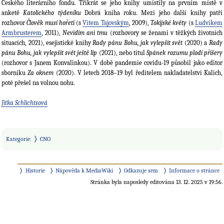
Českého literárního fondu. Třikrát se jeho knihy umístily na prvním místě v
anketě
Katolického týdeníku
Dobrá kniha roku. Mezi jeho další knihy patří
rozhovor
Člověk musí hořeti
(s
Vítem Tajovským
, 2009),
Tokijské květy
(s
Ludvíkem
Armbrusterem
, 2011),
Nevidím ani tmu
(rozhovory se ženami v těžkých životních
situacích, 2021), esejistické knihy
Rady pánu Bohu, jak vylepšit svět
(2020) a
Rady
pánu Bohu, jak vylepšit svět ještě líp
(2021), nebo titul
Spánek rozumu plodí příšery
(rozhovor s Janem Konvalinkou). V době pandemie covidu-19 působil jako editor
sborníku
Za oknem
(2020). V letech 2018–19 byl ředitelem nakladatelství Kalich,
poté přešel na volnou nohu.
Jitka Schlichtsová
Kategorie
:
CNO
Historie
Nápověda k MediaWiki
Odkazuje sem
Informace o stránce
Stránka byla naposledy editována 13. 12. 2025 v 19:56.