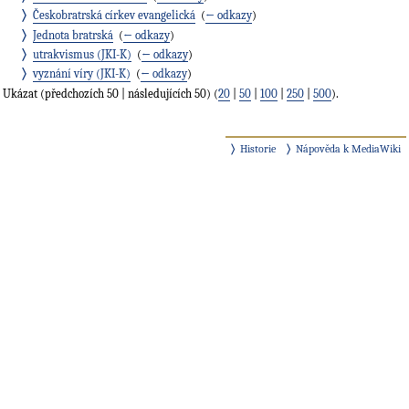
Českobratrská církev evangelická
‎
(
← odkazy
)
Jednota bratrská
‎
(
← odkazy
)
utrakvismus (JKI-K)
‎
(
← odkazy
)
vyznání víry (JKI-K)
‎
(
← odkazy
)
Ukázat (předchozích 50 | následujících 50) (
20
|
50
|
100
|
250
|
500
).
Historie
Nápověda k MediaWiki