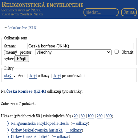
Religionistická encyklopedie
Sociologický ústav AV ČR, v.v.i.
hlavní editor
: Zdeněk R. Nešpor
←
Česká konfese (JKI-K)
Odkazuje sem
Strana:
Jmenný prostor:
Obrátit
výběr
Filtry
skrýt
vložení |
skrýt
odkazy |
skrýt
přesměrování
Na
Česká konfese (JKI-K)
odkazují tyto stránky:
Zobrazeno 7 položek.
Ukázat (předchozích 50 | následujících 50) (
20
|
50
|
100
|
250
|
500
).
Religionistická encyklopedie:Hesla
‎
(
← odkazy
)
Církev československá husitská
‎
(
← odkazy
)
Církev římskokatolická
‎
(
← odkazy
)