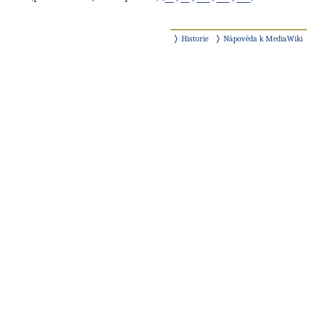
Historie
Nápověda k MediaWiki