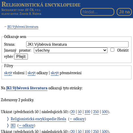
Religionistická encyklopedie
Sociologický ústav AV ČR, v.v.i.
hlavní editor
: Zdeněk R. Nešpor
←
JKI:Výběrová literatura
Odkazuje sem
Strana:
Jmenný prostor:
Obrátit
výběr
Filtry
skrýt
vložení |
skrýt
odkazy |
skrýt
přesměrování
Na
JKI:Výběrová literatura
odkazují tyto stránky:
Zobrazeny 2 položky.
Ukázat (předchozích 50 | následujících 50) (
20
|
50
|
100
|
250
|
500
).
Religionistická encyklopedie:Hesla
‎
(
← odkazy
)
JKI
‎
(
← odkazy
)
Ukázat (předchozích 50 | následujících 50) (
20
|
50
|
100
|
250
|
500
).