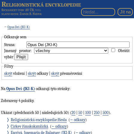
Religionistická encyklopedie
Sociologický ústav AV ČR, v.v.i.
hlavní editor
: Zdeněk R. Nešpor
←
Opus Dei (JKI-K)
Odkazuje sem
Strana:
Jmenný prostor:
Obrátit
výběr
Filtry
skrýt
vložení |
skrýt
odkazy |
skrýt
přesměrování
Na
Opus Dei (JKI-K)
odkazují tyto stránky:
Zobrazeny 4 položky.
Ukázat (předchozích 50 | následujících 50) (
20
|
50
|
100
|
250
|
500
).
Religionistická encyklopedie:Hesla
‎
(
← odkazy
)
Církev římskokatolická
‎
(
← odkazy
)
Escrivá, Josemaría de Balaguer (JKI-K)
‎
(
← odkazy
)