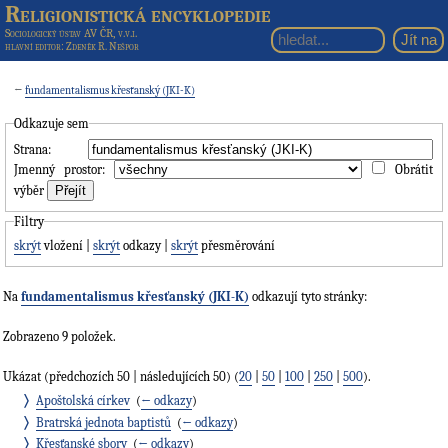
Religionistická encyklopedie
Sociologický ústav AV ČR, v.v.i.
hlavní editor
: Zdeněk R. Nešpor
←
fundamentalismus křesťanský (JKI-K)
Odkazuje sem
Strana:
Jmenný prostor:
Obrátit
výběr
Filtry
skrýt
vložení |
skrýt
odkazy |
skrýt
přesměrování
Na
fundamentalismus křesťanský (JKI-K)
odkazují tyto stránky:
Zobrazeno 9 položek.
Ukázat (předchozích 50 | následujících 50) (
20
|
50
|
100
|
250
|
500
).
Apoštolská církev
‎
(
← odkazy
)
Bratrská jednota baptistů
‎
(
← odkazy
)
Křesťanské sbory
‎
(
← odkazy
)