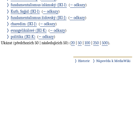
fundamentalismus islámský (JKI-I)
‎
(
← odkazy
)
Kutb, Sajjid (JKI-I)
‎
(
← odkazy
)
fundamentalismus židovský (JKI-J)
‎
(
← odkazy
)
charedim (JKI-J)
‎
(
← odkazy
)
evangelikálové (JKI-K)
‎
(
← odkazy
)
politika (JKI-K)
‎
(
← odkazy
)
Ukázat (předchozích 50 | následujících 50) (
20
|
50
|
100
|
250
|
500
).
Historie
Nápověda k MediaWiki