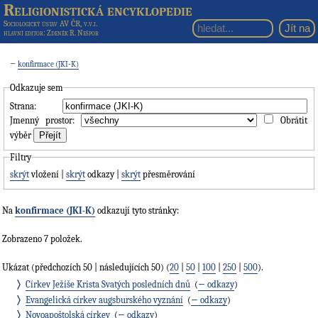
Religionistická encyklopedie
Sociologický ústav AV ČR, v.v.i.
hlavní editor
: Zdeněk R. Nešpor
←
konfirmace (JKI-K)
Odkazuje sem
Strana:
Jmenný prostor:
Obrátit
výběr
Filtry
skrýt
vložení |
skrýt
odkazy |
skrýt
přesměrování
Na
konfirmace (JKI-K)
odkazují tyto stránky:
Zobrazeno 7 položek.
Ukázat (předchozích 50 | následujících 50) (
20
|
50
|
100
|
250
|
500
).
Církev Ježíše Krista Svatých posledních dnů
‎
(
← odkazy
)
Evangelická církev augsburského vyznání
‎
(
← odkazy
)
Novoapoštolská církev
‎
(
← odkazy
)