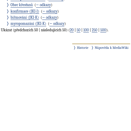
Obec křesťanů
‎
(
← odkazy
)
konfirmace (JKI-J)
‎
(
← odkazy
)
biřmování (JKI-K)
‎
(
← odkazy
)
myropomazání (JKI-K)
‎
(
← odkazy
)
Ukázat (předchozích 50 | následujících 50) (
20
|
50
|
100
|
250
|
500
).
Historie
Nápověda k MediaWiki