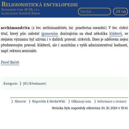
Religionistická encyklopedie
Sociologický ústav AV ČR, v.v.i.
hlavní editor
: Zdeněk R. Nešpor
archimandrita
(z řec. archimandrités, lat. praefectus coenobii) V řec. církvi
titul, který pův. náležel
igumenům
dozírajícím na chod několika
klášterů
, ve
stejném významu byl užíván i v dalších pravosl. církvích. Dnes je udělován nejen
představeným pravosl. klášterů, ale i mnichům s vyšší administrativní hodností,
např. rektoru semináře.
Pavel Boček
Kategorie
:
JKI/Křesťanství
Historie
Nápověda k MediaWiki
Odkazuje sem
Informace o stránce
Stránka byla naposledy editována 24. 10. 2024 v 19:41.