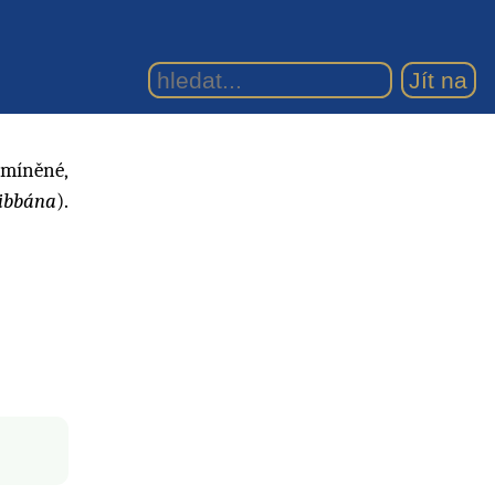
dmíněné,
ibbána
).