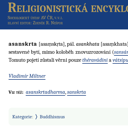
Religionistická encykl
Sociologický ústav AV ČR, v.v.i.
hlavní editor
: Zdeněk R. Nešpor
asanskrta
[asaṃskṛta], pál.
asankhata
[asaṃkhata] 
sestavené bytí, mimo koloběh znovuzrozování (
sansá
Tomuto pojetí zůstali věrni pouze
théravádini
a
vátsípu
Vladimír Miltner
asanskrtadharma
,
sanskrta
Viz též:
Kategorie
:
Buddhismus