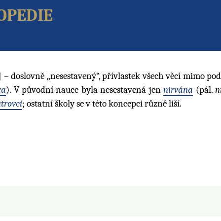
opedie
– doslovně „nesestavený“, přívlastek všech věcí mimo po
ra
). V původní nauce byla nesestavená jen
nirvána
(pál.
n
trovci
; ostatní školy se v této koncepci různě liší.