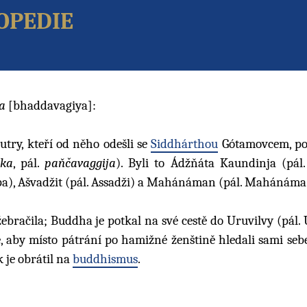
opedie
a
[bhaddavagiya]:
ry, kteří od něho odešli se
Siddhárthou
Gótamovcem, p
ika
, pál.
paňčavaggija
). Byli to Ádžňáta Kaundinja (pál
pa), Ašvadžit (pál. Assadži) a Mahánáman (pál. Mahánáma
žebračila; Buddha je potkal na své cestě do Uruvilvy (pál.
, aby místo pátrání po hamižné ženštině hledali sami sebe
ak je obrátil na
buddhismus
.