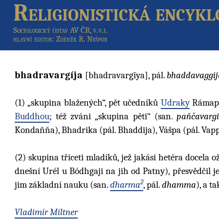
Religionistická encykl
Sociologický ústav AV ČR, v.v.i.
hlavní editor
: Zdeněk R. Nešpor
bhadravargíja
[bhadravargīya], pál.
bhaddavaggij
(1)
„skupina blažených“, pět učedníků
Udraky
Rámaput
Buddhou
; též zváni „skupina pěti“ (san.
paňčavarg
Kondaňňa), Bhadrika (pál. Bhaddija), Vášpa (pál. Vap
(2)
skupina třiceti mladíků, jež jakási hetéra docela o
dnešní Urél u Bódhgaji na jih od Patny), přesvědčil je
2
jim základní nauku (san.
dharma
, pál.
dhamma
), a t
Vladimír Miltner