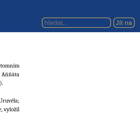
otomním
. Aňňáta
).
 Uruvéla;
, vyložil