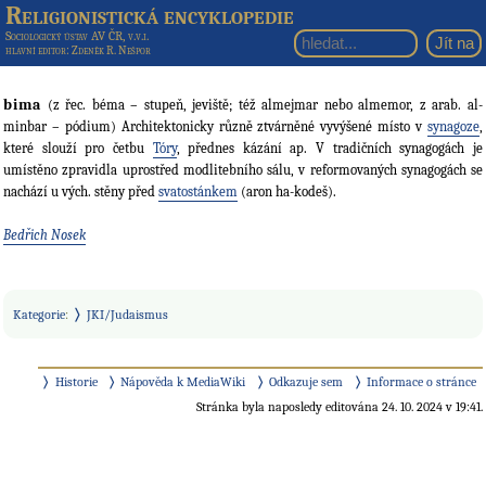
Religionistická encyklopedie
Sociologický ústav AV ČR, v.v.i.
hlavní editor
: Zdeněk R. Nešpor
bima
(z řec. béma – stupeň, jeviště; též almejmar nebo almemor, z arab. al-
minbar – pódium) Architektonicky různě ztvárněné vyvýšené místo v
synagoze
,
které slouží pro četbu
Tóry
, přednes kázání ap. V tradičních synagogách je
umístěno zpravidla uprostřed modlitebního sálu, v reformovaných synagogách se
nachází u vých. stěny před
svatostánkem
(aron ha-kodeš).
Bedřich Nosek
Kategorie
:
JKI/Judaismus
Historie
Nápověda k MediaWiki
Odkazuje sem
Informace o stránce
Stránka byla naposledy editována 24. 10. 2024 v 19:41.