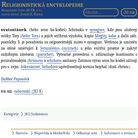
Religionistická encyklopedie
Sociologický ústav AV ČR, v.v.i.
hlavní editor
: Zdeněk R. Nešpor
svatostánek
(hebr. aron ha-kodeš) Schránka v
synagoze
, kde jsou uloženy
svitky Tóry (
Sefer Tora
) a jejich stříbrná výzdoba, kopie
Megily
,
šofar
a další náb.
pomůcky. S. je považován za nejposvátnější místo v synagoze. Většinou je umístěn
na stěně směřující k
Jeruzalému
(
mizrach
) a jeho vnitřní prostor je zakryt
ozdobným závěsem (
parochet
). Výtvarné provedení s. zdůrazňuje kontinuitu s
jeruzalémským
chrámem
a
schránou
smlouvy. Zatímco výraz aron ha-kodeš užívají
pro s. zejm.
Aškenázové
,
Sefardové
upřednostňují termín hejchal (dosl. chrám).
Dalibor Papoušek
tabernákl (JKI-K)
Viz též:
Kategorie
:
JKI/Judaismus
Historie
Nápověda k MediaWiki
Odkazuje sem
Informace o stránce