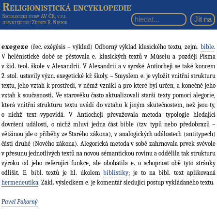
Religionistická encyklopedie
Sociologický ústav AV ČR, v.v.i.
hlavní editor
: Zdeněk R. Nešpor
exegeze
(řec. exégésis – výklad) Odborný výklad klasického textu, zejm.
bible
.
V helénistické době se pěstovala e. klasických textů v Múseiu a později Písma
v žid. teol. škole v Alexandrii. V Alexandrii a v syrské Antiocheji se také koncem
2. stol. ustavily význ. exegetické kř. školy. – Smyslem e. je vyložit vnitřní strukturu
textu, jeho vztah k prostředí, v němž vznikl a pro které byl určen, a konečně jeho
vztah k současnosti. Ve starověku často aktualizovali starší texty pomocí alegorie,
která vnitřní strukturu textu uvádí do vztahu k jiným skutečnostem, než jsou ty,
o nichž text vypovídá. V Antiocheji převažovala metoda typologie hledající
dovršení událostí, o nichž mluví jedna část bible (tzv. typů nebo předobrazů –
většinou jde o příběhy ze Starého zákona), v analogických událostech (antitypech)
části druhé (Nového zákona). Alegorická metoda v sobě zahrnovala prvek svévole
v přesunu jednotlivých textů na novou sémantickou rovinu a oddělila tak strukturu
výroku od jeho referující funkce, ale obohatila e. o schopnost obě tyto stránky
odlišit. E. bibl. textů je hl. úkolem
biblistiky
; je to na bibl. text aplikovaná
hermeneutika
. Zákl. výsledkem e. je komentář sledující postup vykládaného textu.
Pavel Pokorný