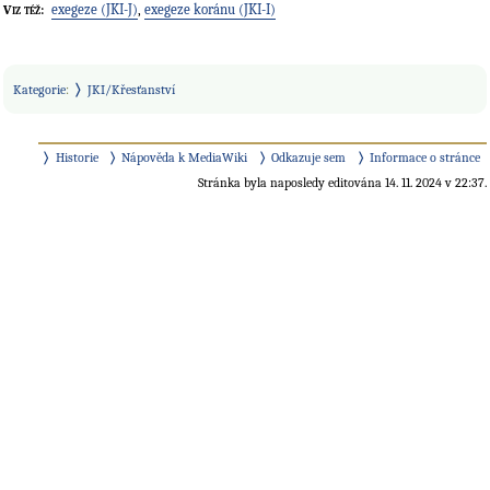
exegeze (JKI-J)
,
exegeze koránu (JKI-I)
Viz též:
Kategorie
:
JKI/Křesťanství
Historie
Nápověda k MediaWiki
Odkazuje sem
Informace o stránce
Stránka byla naposledy editována 14. 11. 2024 v 22:37.