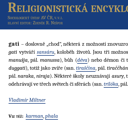
Religionistická encykl
Sociologický ústav AV ČR, v.v.i.
hlavní editor
: Zdeněk R. Nešpor
gati
– doslovně „chod“, některá z možností znovuzroze
gati
vytváří
sansáru
, koloběh životů. Jsou tři možnos
manušja
, pál.
manussa
), bůh (
déva
) nebo démon či t
duggati
), totiž jako zvíře (san.
tiraščína
, pál.
tiraččhá
pál.
naraka
,
niraja
). Některé školy neuznávají
asury
, 
odehrávají ve třech světech či sférách (san.
trilóka
, pál
Vladimír Miltner
karman
,
phala
Viz též: