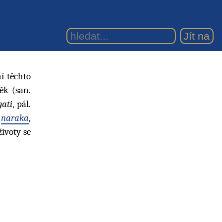
í těchto
věk (san.
gati
, pál.
.
naraka
,
životy se