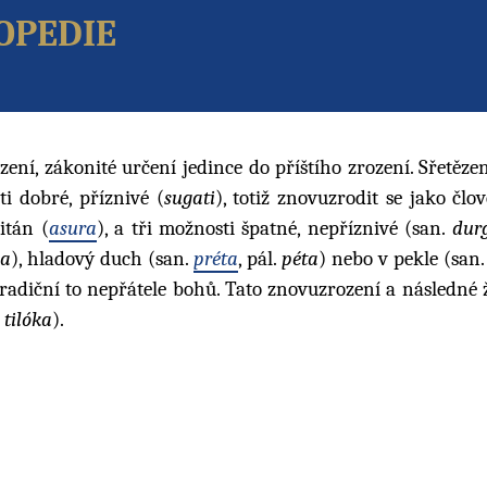
opedie
ní, zákonité určení jedince do příštího zrození. Sřetězen
ti dobré, příznivé (
sugati
), totiž znovuzrodit se jako člo
itán (
asura
), a tři možnosti špatné, nepříznivé (san.
dur
na
), hladový duch (san.
préta
, pál.
péta
) nebo v pekle (san
tradiční to nepřátele bohů. Tato znovuzrození a následné 
.
tilóka
).