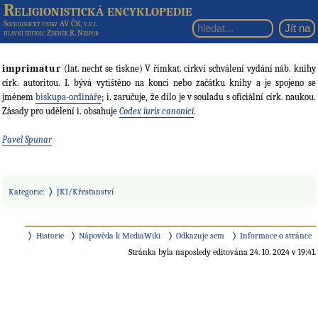
Religionistická encyklopedie
Sociologický ústav AV ČR, v.v.i.
hlavní editor
: Zdeněk R. Nešpor
imprimatur
(lat. nechť se tiskne) V římkat. církvi schválení vydání náb. knihy
círk. autoritou. I. bývá vytištěno na konci nebo začátku knihy a je spojeno se
jménem
biskupa-ordináře
; i. zaručuje, že dílo je v souladu s oficiální círk. naukou.
Zásady pro udělení i. obsahuje
Codex iuris canonici
.
Pavel Spunar
Kategorie
:
JKI/Křesťanství
Historie
Nápověda k MediaWiki
Odkazuje sem
Informace o stránce
Stránka byla naposledy editována 24. 10. 2024 v 19:41.