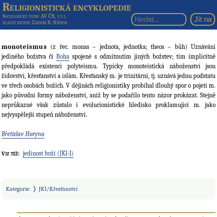
Religionistická encyklopedie
Sociologický ústav AV ČR, v.v.i.
hlavní editor
: Zdeněk R. Nešpor
monoteismus
(z řec. monas – jednota, jednotka; theos – bůh) Uznávání
jediného božstva či
Boha
spojené s odmítnutím jiných božstev; tím implicitně
předpokládá existenci polyteismu. Typicky monoteistická náboženství jsou
židovství, křesťanství a islám. Křesťanský m. je trinitární, tj. uznává jednu podstatu
ve třech osobách božích. V dějinách religionistiky probíhal dlouhý spor o pojetí m.
jako původní formy náboženství, aniž by se podařilo tento názor prokázat. Stejně
neprůkazné však zůstalo i evolucionistické hledisko proklamující m. jako
nejvyspělejší stupeň náboženství.
Břetislav Horyna
jedinost boží (JKI-I)
Viz též:
Kategorie
:
JKI/Křesťanství