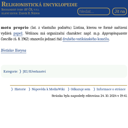
Religionistická encyklopedie
Sociologický ústav AV ČR, v.v.i.
hlavní editor
: Zdeněk R. Nešpor
motu proprio
(lat. z vlastního podnětu) Listina, kterou ve formě nařízení
vydává
papež
. Většinou má organizační charakter: např. m.p.
Appropinquante
Concilio
(6. 8. 1962) stanovilo jednací řád
druhého vatikánského koncilu
.
Břetislav Horyna
Kategorie
:
JKI/Křesťanství
Historie
Nápověda k MediaWiki
Odkazuje sem
Informace o stránce
Stránka byla naposledy editována 24. 10. 2024 v 19:41.